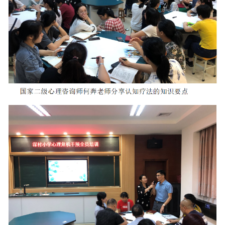
论知识进行分点讲解，并结合案例的形式加强教师们
后，何奔老师通过小组实践的方式，让每位教师对理
教师都非常认真、投入，对理性情绪疗法的理解和应
本次活动开展，不仅让深村小学的教师能够加
升了教师们对学生心理危机干预的应对能力。
共建青少年心理健康合作单位是由佛山市朗晴
通过与学校进行合作，降低青少年危机事件的发生，
对能力，促进青少年心理健康的发展。